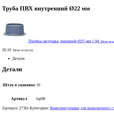
Труба ПВХ внутренний Ø22 мм
Пробка-заглушка, внешний Ø25 мм
1.94
Цена за 
20.16
Цена за штуку
Детали
Детали
Штук в упаковке
10
Артикул
txp98
Артикул:
273fx
Категории:
Комплектующие для монолитного с