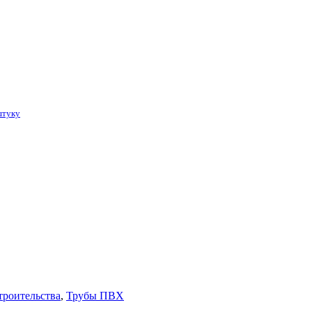
штуку
троительства
,
Трубы ПВХ