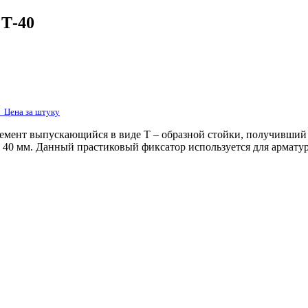
 Т-40
2
Цена за штуку
емент выпускающийся в виде Т – образной стойки, получивший 
я 40 мм. Данный прастиковый фиксатор используется для армату